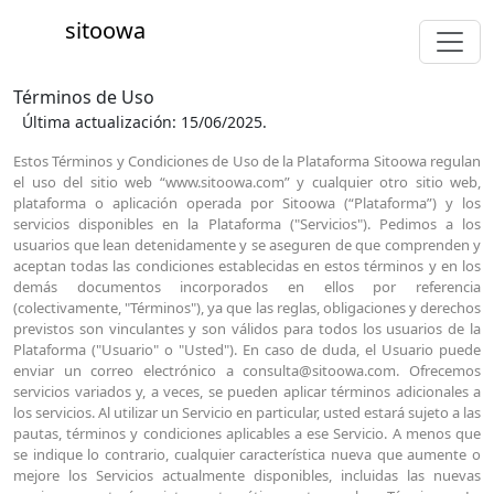
sitoowa
Términos de Uso
Última actualización: 15/06/2025.
Estos Términos y Condiciones de Uso de la Plataforma Sitoowa regulan el uso del sitio web “www.sitoowa.com” y cualquier otro sitio web, plataforma o aplicación operada por Sitoowa (“Plataforma”) y los servicios disponibles en la Plataforma ("Servicios"). Pedimos a los usuarios que lean detenidamente y se aseguren de que comprenden y aceptan todas las condiciones establecidas en estos términos y en los demás documentos incorporados en ellos por referencia (colectivamente, "Términos"), ya que las reglas, obligaciones y derechos previstos son vinculantes y son válidos para todos los usuarios de la Plataforma ("Usuario" o "Usted"). En caso de duda, el Usuario puede enviar un correo electrónico a consulta@sitoowa.com. Ofrecemos servicios variados y, a veces, se pueden aplicar términos adicionales a los servicios. Al utilizar un Servicio en particular, usted estará sujeto a las pautas, términos y condiciones aplicables a ese Servicio. A menos que se indique lo contrario, cualquier característica nueva que aumente o mejore los Servicios actualmente disponibles, incluidas las nuevas versiones, estará sujeta automáticamente a los Términos. La plataforma opera con recursos contratados por Sitoowa a proveedores de servicios de alojamiento, de los cuales también aplican sus términos, condiciones y política de privacidad. Nuestro proveedor actual es DONWEB, por lo que te invitamos a visitar su sitio www.donweb.com para consultar la información referida a este tema. Si no estás de acuerdo con los Términos, te pedimos que no utilices la Plataforma, ni te registres ni envíes datos, ya sean personales o de otro tipo. Durante el uso de la Plataforma, Sitoowa y/o nuestros socios ("Socios") recopilarán y procesarán ciertos datos personales. Las reglas relacionadas con el tratamiento de datos personales por parte de Sitoowa están estipuladas en la Política de Privacidad. 1. REGISTRO DE USUARIO, CONTRASEÑA Y SEGURIDAD El uso de la Plataforma solo está disponible para las personas físicas o jurídicas que tengan capacidad legal para contratar los Servicios y para que se les asigne automáticamente la condición de Usuario, e implica la aceptación, en su totalidad y sin reservas, de todas las disposiciones incluidas en los Términos en la versión vigente en el momento del acceso a la Plataforma. La información requerida para el registro como Usuario se describe en la Política de privacidad. El registro del Usuario en la Plataforma está sujeto a la aceptación, por parte de Sitoowa, de los datos proporcionados por el Usuario (“Registro”). El Usuario será informado a través de su dirección de correo electrónico, dentro de los 3 (tres) días hábiles, de la aceptación o no de su Registro. Se permite más de 1 (un) registro por usuario. No se permite la transferencia, cesión, alquiler o venta de un Registro. En caso de no aceptación del Registro o cancelación del Registro de un Usuario por iniciativa y a criterio exclusivo de Sitoowa, el Usuario no podrá crear un nuevo Registro en la Plataforma, salvo autorización expresa de Sitoowa. Al registrarse en la Plataforma, el Usuario podrá utilizar los servicios prestados por Sitoowa declarando, por tanto, haber leído, comprendido y aceptado los respectivos términos de uso de cada uno de estos servicios, los cuales pasan a formar parte integral de estos Términos cuando se realiza el Registro. La contraseña del Usuario debe mantenerse confidencial y no debe ser compartida a terceros, ya que las actividades que se realicen en la Plataforma utilizando la contraseña serán siempre responsabilidad exclusiva del Usuario. Ni Sitoowa ni ninguno de sus empleados o agentes le solicitarán, por ningún medio, físico o electrónico, que informe o comparta su contraseña. El Usuario se compromete a informar a Sitoowa de forma inmediata sobre cualquier acceso no autorizado por parte de terceros a su cuenta de Usuario. 2. OBLIGACIONES DE REGISTRO DE USUARIO Al enviar información a Sitoowa, usted manifiesta y garantiza que toda la información proporcionada por cualquier medio es exacta, verdadera, completa y respeta la legislación vigente, asumiendo la responsabilidad, de manera única, exclusiva e integral, frente a Sitoowa y terceros respecto a dicha información. Podemos, a nuestro exclusivo criterio, tomar medidas para confirmar la exactitud, precisión, veracidad, integridad y legalidad de la información que nos proporcione. Es posible que le pidamos que envíe documentos adicionales y también usemos bases de datos públicas o privadas para verificar la información que proporcione. Si el Usuario proporciona información falsa, incorrecta, desactualizada o incompleta, o si Sitoowa tiene motivos para sospechar que la información del Usuario es falsa, incorrecta, desactualizada o incompleta, así como si el Usuario no está de acuerdo con los Términos o con cualquier información disponible en la Plataforma, Sitoowa tendrá derecho a suspender o eliminar el acceso del Usuario a los Servicios, sin previo aviso, así como a rechazar cualquier nuevo acceso a uno o más Servicios por parte del Usuario, sin el pago de ninguna multa y/o indemnización. SITOOWA, COMO OPERADORA DE DATOS, NO SE HACE RESPONSABLE DE LA CORRECCIÓN DE LOS DATOS PERSONALES INGRESADOS POR SUS USUARIOS. LOS USUARIOS GARANTIZAN Y RESPONDEN, EN CUALQUIER CASO, CIVIL Y PENALMENTE, DE LA VERDAD, EXACTITUD Y AUTENTICIDAD DE LOS DATOS PERSONALES REGISTRADOS. 3. DESCRIPCIÓN DE SERVICIOS, PRECIO Y PAGO Sitoowa no es un proveedor de ningún producto o servicio anunciado por los Usuarios. Sitoowa es un proveedor de servicios de provisión de espacio virtual consistente en la oferta de una tienda virtual en internet que brinda espacios para que los Usuarios publiciten y pongan a la venta sus propios productos y servicios para que cualquier interesado pueda adquirirlos, sin ningún tipo de intermediación de Sitoowa en la relación entre el Usuario y sus clientes. Una vez registrado en la Plataforma, el Usuario puede unirse a uno de los planes disponibles, los cuales tienen diferentes características. El Usuario podrá adherirse al plan mensual, trimestral o anual, por los montos anunciados y detallados por Sitoowa en el momento de la contratación. Los precios cobrados están sujetos a cambios en cualquier momento a discreción exclusiva de Sitoowa. Independientemente del plan elegido, se pondrá a disposición del Usuario, entre otras características: Tienda Virtual: una tienda virtual con capacidad para poner a disposición del público en general, a través de internet, la venta de productos o servicios del Usuario, sin necesidad de contratar un servicio de hosting ("Tienda"), siempre que el contenido vendido en la Tienda cumpla con los Términos y/o la legislación aplicable. Panel de Administración: Al crear la Tienda, el Usuario podrá administrar sus productos o servicios, pudiendo subir y editar fotos, descripciones y precios a través de un panel de administración disponible en la Plataforma para tal efecto. Sistema "Carrito de Compras": La Tienda tendrá la posibilidad de contar con un sistema que permita a los visitantes seleccionar los productos de su interés, detallando todos los pasos necesarios para completar la compra. Integraciones: Posibilidad de integración con soluciones de logística y transporte, métodos de pago y otras aplicaciones puestas a disposición por Sitoowa o por terceros, si es de interés para el Usuario. Tutoriales de ayuda y atención humana, personalizada y accesible, con diferentes características según el plan contratado: Sitoowa podrá optar por informar al Usuario sobre el tiempo de respuesta. Dicha información es meramente estimativa y el tiempo de respuesta efectivo puede variar de acuerdo al volumen de contactos recibidos, complejidad del tema, entre otros factores. Costo por Transacción/Venta Marcada en el Administrador: El Usuario tiene la obligación de marcar en el administrador de su tienda toda venta concretada (cuando recibimos efectivamente el pago del producto), modificando el status de la órden a “Pago recibido”, para que Sitoowa pueda realizar el cargo del Costo por Transacción. En el caso de que Sitoowa constate que el Usuario no está marcando las ventas en el panel del administrador en el panel de administración durante 90 (noventa) días o más, Sitoowa podrá realizar el cargo de la comisión debida, incluyendo el bloqueo de cualquier importe en la cuenta del Usuario, pudiendo además suspender el acceso del Usuario a la Plataforma de forma temporaria o definitiva, a exclusivo criterio de Sitoowa. La factura por los Servicios será enviada electrónicamente a la casilla de email registrada por el Usuario. Sitoowa no enviará facturas por ningún otro medio. Los servicios de Sitoowa se abonan de manera pre-paga, es decir, se paga por anticipado por el uso del servicio. Por esta razón, el Usuario no tendrá derecho a ningún tipo de reembolso o devolución del monto pagado si opta por no utilizar los Servicios en su totalidad o en parte o en caso de cancelación, por cualquier motivo. 4. OBLIGACIONES GENERALES DEL USUARIO El Usuario se compromete a cumplir con la legislación vigente para la oferta de productos y servicios en la Tienda y garantizar la privacidad de sus clientes, incluyendo, pero no limitado a las Leyes No. 24.240 (Defensa del Consumidor), 22.802 (Lealtad Comercial), 25.226 (Datos Personales), 27.442 (Defensa de la Competencia) y el Código Civil y Comercial de la Nación, y debe hacer que la siguiente información esté disponible en un lugar destacado y fácil de ver: Razón social o DNI (en caso de persona humana) y CUIT; dirección física y electrónica, y otra información necesaria para su ubicación y contacto; características esenciales del producto o servicio, incluidos los riesgos p